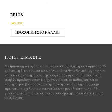
BP108
145.00€
ΠΡΟΣΘΉΚΗ ΣΤΟ ΚΑΛΆΘΙ
ΠΟΙΟΊ ΕΊΜΑΣΤΕ
Με έμπνευση και αγάπη για την καλαισθησία, ξεκινήσαμε πριν από 25
χρόνια, τη δεκαετία του ’80, ως ένα από τα λίγα ελληνικά εργαστήρια
κατασκευής κοσμημάτων, δημιουργώντας χειροποίητα κοσμήματα
υψηλών προδιαγραφών. Η τεχνογνωσία και το πάθος μας για το
κόσμημα, μας βοήθησαν από την πρώτη στιγμή να δημιουργούμε
πρωτότυπα σχέδια που αντανακλούν τη μοναδικότητα της κάθε
γυναίκας, μέσα από τον άψογο συνδυασμό της πολυτέλειας και της
κομψότητας.