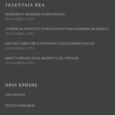
ΤΕΛΕΥΤΑΊΑ ΝΈΑ
ΚΟΣΜΉΜΑΤΑ ΜΗΧΑΝΉΣ Ή ΧΕΙΡΟΠΟΊΗΤΑ;
23 Οκτωβρίου 2013
ΤΙ ΠΡΈΠΕΙ ΝΑ ΓΝΩΡΊΖΕΤΕ ΌΤΑΝ ΑΓΟΡΆΖΕΤΕ ΈΝΑ ΚΌΣΜΗΜΑ ΜΕ ΣΜΆΛΤΟ;
23 Οκτωβρίου 2013
ΕΎΚΟΛΕΣ ΣΥΜΒΟΥΛΈΣ ΣΥΝΤΉΡΗΣΗΣ ΤΩΝ ΚΟΣΜΗΜΆΤΩΝ ΣΑΣ!
23 Οκτωβρίου 2013
ΜΙΚΡΌ Ή ΜΕΓΆΛΟ ΚΟΛΙΈ; ΜΆΘΕΤΕ ΤΙ ΣΑΣ ΤΑΙΡΙΆΖΕΙ!
23 Οκτωβρίου 2013
ΌΡΟΙ ΧΡΉΣΗΣ
ΟΡΟΙ ΧΡΗΣΗΣ
ΤΡΟΠΟΙ ΠΛΗΡΩΜΗΣ