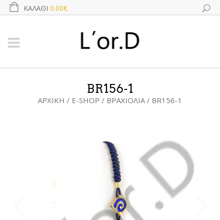
ΚΑΛΆΘΙ
0.00€
BR156-1
ΑΡΧΙΚΉ
/
E-SHOP
/
ΒΡΑΧΙΌΛΙΑ
/ BR156-1