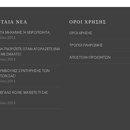
ΤΑΊΑ ΝΈΑ
ΌΡΟΙ ΧΡΉΣΗΣ
Α ΜΗΧΑΝΉΣ Ή ΧΕΙΡΟΠΟΊΗΤΑ;
ΟΡΟΙ ΧΡΗΣΗΣ
ίου 2013
ΤΡΟΠΟΙ ΠΛΗΡΩΜΗΣ
 ΝΑ ΓΝΩΡΊΖΕΤΕ ΌΤΑΝ ΑΓΟΡΆΖΕΤΕ ΈΝΑ
ΜΕ ΣΜΆΛΤΟ;
ΑΠΟΣΤΟΛΗ ΠΡΟΙΟΝΤΩΝ
ίου 2013
ΣΥΜΒΟΥΛΈΣ ΣΥΝΤΉΡΗΣΗΣ ΤΩΝ
ΤΩΝ ΣΑΣ!
ίου 2013
ΕΓΆΛΟ ΚΟΛΙΈ; ΜΆΘΕΤΕ ΤΙ ΣΑΣ Τ
ίου 2013