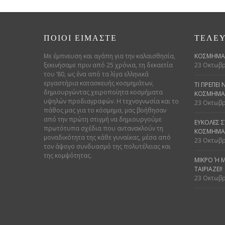
ΠΟΙΟΊ ΕΊΜΑΣΤΕ
ΤΕΛΕΥ
Με έμπνευση και αγάπη για την καλαισθησία,
ΚΟΣΜΉΜΑΤ
ξεκινήσαμε πριν από 25 χρόνια, τη δεκαετία
23 Οκτωβρ
του ’80, ως ένα από τα λίγα ελληνικά
εργαστήρια κατασκευής κοσμημάτων,
ΤΙ ΠΡΈΠΕΙ
δημιουργώντας χειροποίητα κοσμήματα
ΚΌΣΜΗΜΑ 
υψηλών προδιαγραφών. Η τεχνογνωσία και το
23 Οκτωβρ
πάθος μας για το κόσμημα, μας βοήθησαν
από την πρώτη στιγμή να δημιουργούμε
ΕΎΚΟΛΕΣ 
πρωτότυπα σχέδια που αντανακλούν τη
ΚΟΣΜΗΜΆ
μοναδικότητα της κάθε γυναίκας, μέσα από
23 Οκτωβρ
τον άψογο συνδυασμό της πολυτέλειας και
της κομψότητας.
ΜΙΚΡΌ Ή Μ
ΑΙΡΙΆΖΕΙ!
23 Οκτωβρ