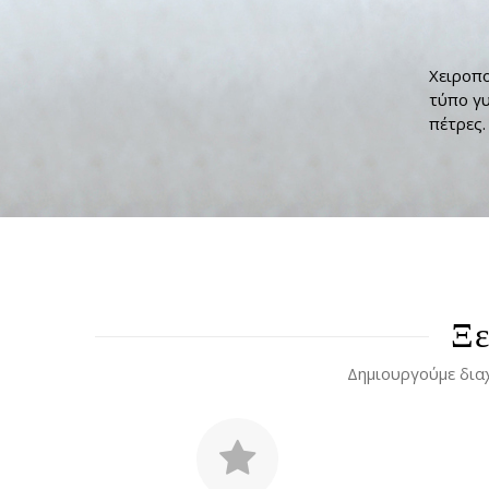
Χειροπο
τύπο γυ
πέτρες.
Ξε
Δημιουργούμε δια