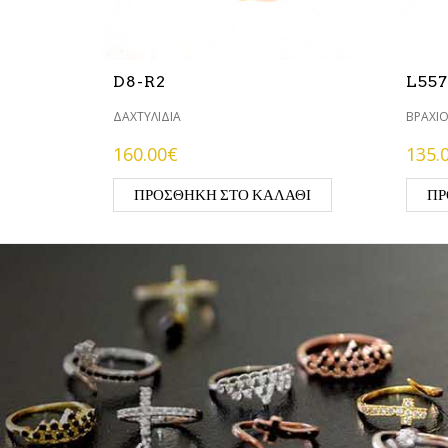
D8-R2
L557
ΔΑΧΤΥΛΊΔΙΑ
ΒΡΑΧΙΌ
160.00€
135.
ΠΡΟΣΘΉΚΗ ΣΤΟ ΚΑΛΆΘΙ
ΠΡ