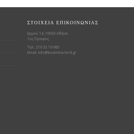
ΣΤΟΙΧΕΊΑ ΕΠΙΚΟΙΝΩΝΊΑΣ
Ερμού 14, 10563 Αθήνα
1ος Όροφος
Τηλ.: 210 32 19 985
Email:
info@kosmima-lord.gr