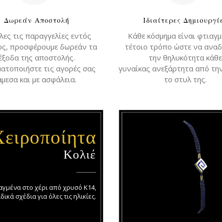
Δωρεάν Αποστολή
Ιδιαίτερες Δημιουργί
όλες τις παραγγελίες εντός
Κάθε κόσμημα είναι φτιαγμ
ος, προσφέρουμε δωρεάν τα
τέτοιο τρόπο ώστε να αναδ
έξοδα της αποστολής.
την θηλυκότητα κάθε
ατοποιήστε τις αγορές σας
γυναίκας ανεξάρτητα από την
άμεσα και με ασφάλεια.
το στυλ της.
Χειροποίητα
Κολιέ
ιαγμένα στο χέρι από χρυσό Κ14,
δικά σχέδια για όλες τις ηλικίες.