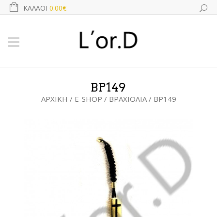
ΚΑΛΆΘΙ
0.00€
BP149
ΑΡΧΙΚΉ
/
E-SHOP
/
ΒΡΑΧΙΌΛΙΑ
/ BP149