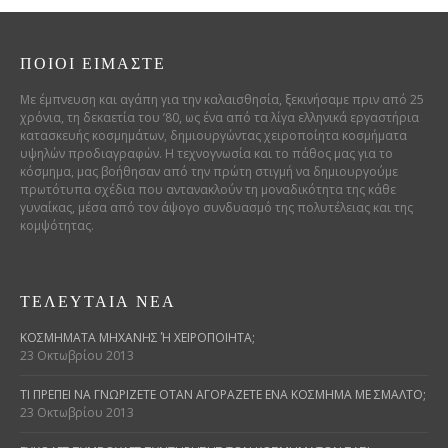
ΠΟΙΟΊ ΕΊΜΑΣΤΕ
Με έμπνευση και αγάπη για την καλαισθησία, ξεκινήσαμε πριν από 25
χρόνια, τη δεκαετία του ’80, ως ένα από τα λίγα ελληνικά εργαστήρια
κατασκευής κοσμημάτων, δημιουργώντας χειροποίητα κοσμήματα
υψηλών προδιαγραφών. Η τεχνογνωσία και το πάθος μας για το
κόσμημα, μας βοήθησαν από την πρώτη στιγμή να δημιουργούμε
πρωτότυπα σχέδια που αντανακλούν τη μοναδικότητα της κάθε
γυναίκας, μέσα από τον άψογο συνδυασμό της πολυτέλειας και της
κομψότητας.
ΤΕΛΕΥΤΑΊΑ ΝΈΑ
ΚΟΣΜΉΜΑΤΑ ΜΗΧΑΝΉΣ Ή ΧΕΙΡΟΠΟΊΗΤΑ;
23 Οκτωβρίου 2013
ΤΙ ΠΡΈΠΕΙ ΝΑ ΓΝΩΡΊΖΕΤΕ ΌΤΑΝ ΑΓΟΡΆΖΕΤΕ ΈΝΑ ΚΌΣΜΗΜΑ ΜΕ ΣΜΆΛΤΟ;
23 Οκτωβρίου 2013