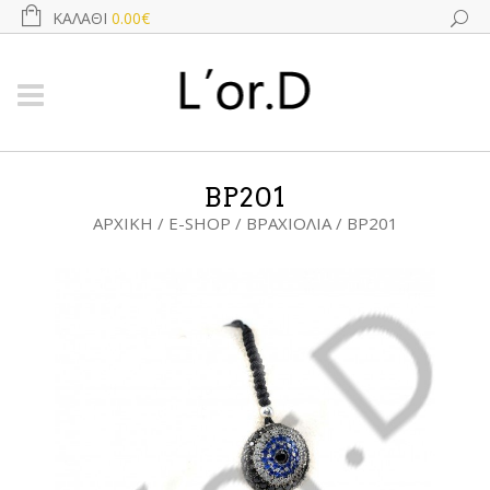
ΚΑΛΆΘΙ
0.00€
BP201
ΑΡΧΙΚΉ
/
E-SHOP
/
ΒΡΑΧΙΌΛΙΑ
/ BP201