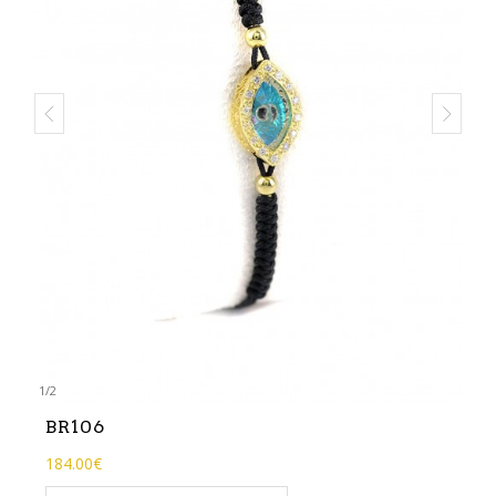
1
/
2
BR106
184.00€