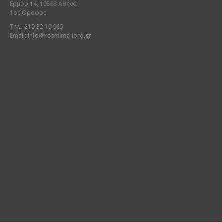
Ερμού 14, 10563 Αθήνα
1ος Όροφος
Τηλ.: 210 32 19 985
Email:
info@kosmima-lord.gr