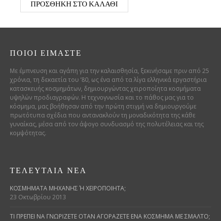
ΠΡΟΣΘΉΚΗ ΣΤΟ ΚΑΛΆΘΙ
ΠΟΙΟΊ ΕΊΜΑΣΤΕ
Με έμπνευση και αγάπη για την καλαισθησία, ξεκινήσαμε πριν από 25
χρόνια, τη δεκαετία του ’80, ως ένα από τα λίγα ελληνικά εργαστήρια
κατασκευής κοσμημάτων, δημιουργώντας χειροποίητα κοσμήματα
υψηλών προδιαγραφών. Η τεχνογνωσία και το πάθος μας για το
κόσμημα, μας βοήθησαν από την πρώτη στιγμή να δημιουργούμε
πρωτότυπα σχέδια που αντανακλούν τη μοναδικότητα της κάθε
γυναίκας, μέσα από τον άψογο συνδυασμό της πολυτέλειας και της
κομψότητας.
ΤΕΛΕΥΤΑΊΑ ΝΈΑ
ΚΟΣΜΉΜΑΤΑ ΜΗΧΑΝΉΣ Ή ΧΕΙΡΟΠΟΊΗΤΑ;
23 Οκτωβρίου 2013
ΤΙ ΠΡΈΠΕΙ ΝΑ ΓΝΩΡΊΖΕΤΕ ΌΤΑΝ ΑΓΟΡΆΖΕΤΕ ΈΝΑ ΚΌΣΜΗΜΑ ΜΕ ΣΜΆΛΤΟ;