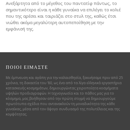
Ανεξάρτητα από το μέγεθος του παντατίφ πάντως, το
σημαντικότερο είναι η κάθε γυναίκα να επιλέγει το κολιέ
που της αρέσει και ταιριάζει στο στυλ της, καθώς έτσι
νιώθει ακόμα μεγαλύτερη αυτοπεποίθηση με την
εμφάνισή της.
ΠΟΙΟΊ ΕΊΜΑΣΤΕ
Με έμπνευση και αγάπη για την καλαισθησία, ξεκινήσαμε πριν από 25
χρόνια, τη δεκαετία του ’80, ως ένα από τα λίγα ελληνικά εργαστήρια
κατασκευής κοσμημάτων, δημιουργώντας χειροποίητα κοσμήματα
υψηλών προδιαγραφών. Η τεχνογνωσία και το πάθος μας για το
κόσμημα, μας βοήθησαν από την πρώτη στιγμή να δημιουργούμε
πρωτότυπα σχέδια που αντανακλούν τη μοναδικότητα της κάθε
γυναίκας, μέσα από τον άψογο συνδυασμό της πολυτέλειας και της
κομψότητας.