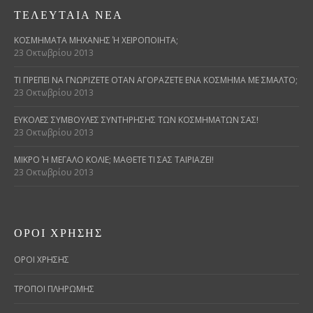
ΤΕΛΕΥΤΑΊΑ ΝΈΑ
ΚΟΣΜΉΜΑΤΑ ΜΗΧΑΝΉΣ Ή ΧΕΙΡΟΠΟΊΗΤΑ;
23 Οκτωβρίου 2013
ΤΙ ΠΡΈΠΕΙ ΝΑ ΓΝΩΡΊΖΕΤΕ ΌΤΑΝ ΑΓΟΡΆΖΕΤΕ ΈΝΑ ΚΌΣΜΗΜΑ ΜΕ ΣΜΆΛΤΟ;
23 Οκτωβρίου 2013
ΕΎΚΟΛΕΣ ΣΥΜΒΟΥΛΈΣ ΣΥΝΤΉΡΗΣΗΣ ΤΩΝ ΚΟΣΜΗΜΆΤΩΝ ΣΑΣ!
23 Οκτωβρίου 2013
ΜΙΚΡΌ Ή ΜΕΓΆΛΟ ΚΟΛΙΈ; ΜΆΘΕΤΕ ΤΙ ΣΑΣ ΤΑΙΡΙΆΖΕΙ!
23 Οκτωβρίου 2013
ΌΡΟΙ ΧΡΉΣΗΣ
ΟΡΟΙ ΧΡΗΣΗΣ
ΤΡΟΠΟΙ ΠΛΗΡΩΜΗΣ