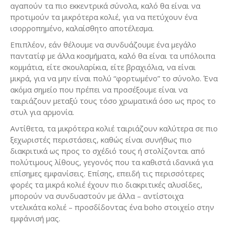
αγαπούν τα πιο εκκεντρικά σύνολα, καλό θα είναι να
προτιμούν τα μικρότερα κολιέ, για να πετύχουν ένα
ισορροπημένο, καλαίσθητο αποτέλεσμα.
Επιπλέον, εάν θέλουμε να συνδυάζουμε ένα μεγάλο
παντατίφ με άλλα κοσμήματα, καλό θα είναι τα υπόλοιπα
κομμάτια, είτε σκουλαρίκια, είτε βραχιόλια, να είναι
μικρά, για να μην είναι πολύ “φορτωμένο” το σύνολο. Ένα
ακόμα σημείο που πρέπει να προσέξουμε είναι να
ταιριάζουν μεταξύ τους τόσο χρωματικά όσο ως προς το
στυλ για αρμονία.
Αντίθετα, τα μικρότερα κολιέ ταιριάζουν καλύτερα σε πιο
ξεχωριστές περιστάσεις, καθώς είναι συνήθως πιο
διακριτικά ως προς το σχέδιό τους ή στολίζονται από
πολύτιμους λίθους, γεγονός που τα καθιστά ιδανικά για
επίσημες εμφανίσεις. Επίσης, επειδή τις περισσότερες
φορές τα μικρά κολιέ έχουν πιο διακριτικές αλυσίδες,
μπορούν να συνδυαστούν με άλλα – αντίστοιχα
ντελικάτα κολιέ – προσδίδοντας ένα boho στοιχείο στην
εμφάνισή μας.