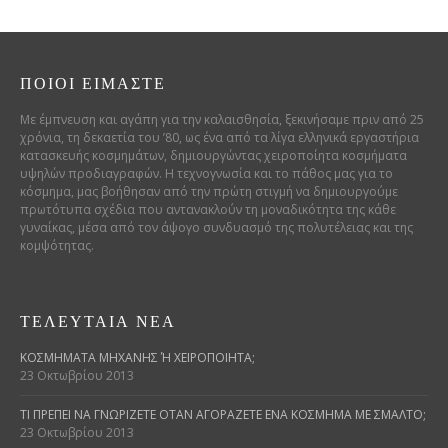
ΠΟΙΟΊ ΕΊΜΑΣΤΕ
Με έμπνευση και αγάπη για την καλαισθησία, ξεκινήσαμε πριν από 25
χρόνια, τη δεκαετία του ’80, ως ένα από τα λίγα ελληνικά εργαστήρια
κατασκευής κοσμημάτων, δημιουργώντας χειροποίητα κοσμήματα
υψηλών προδιαγραφών. Η τεχνογνωσία και το πάθος μας για το
κόσμημα, μας βοήθησαν από την πρώτη στιγμή να δημιουργούμε
πρωτότυπα σχέδια που αντανακλούν τη μοναδικότητα της κάθε
γυναίκας, μέσα από τον άψογο συνδυασμό της πολυτέλειας και της
κομψότητας.
ΤΕΛΕΥΤΑΊΑ ΝΈΑ
ΚΟΣΜΉΜΑΤΑ ΜΗΧΑΝΉΣ Ή ΧΕΙΡΟΠΟΊΗΤΑ;
23 Οκτωβρίου 2013
ΤΙ ΠΡΈΠΕΙ ΝΑ ΓΝΩΡΊΖΕΤΕ ΌΤΑΝ ΑΓΟΡΆΖΕΤΕ ΈΝΑ ΚΌΣΜΗΜΑ ΜΕ ΣΜΆΛΤΟ;
23 Οκτωβρίου 2013