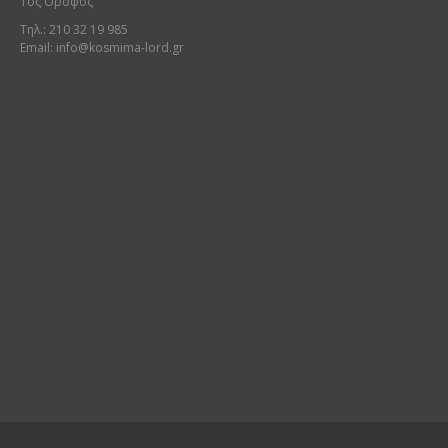
1ος Όροφος
Τηλ.: 210 32 19 985
Email:
info@kosmima-lord.gr