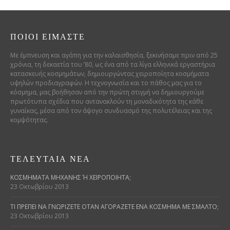
ΠΟΙΟΊ ΕΊΜΑΣΤΕ
Με έμπνευση και αγάπη για την καλαισθησία, ξεκινήσαμε πριν από 25
χρόνια, τη δεκαετία του ’80, ως ένα από τα λίγα ελληνικά εργαστήρια
κατασκευής κοσμημάτων, δημιουργώντας χειροποίητα κοσμήματα
υψηλών προδιαγραφών. Η τεχνογνωσία και το πάθος μας για το
κόσμημα, μας βοήθησαν από την πρώτη στιγμή να δημιουργούμε
πρωτότυπα σχέδια που αντανακλούν τη μοναδικότητα της κάθε
γυναίκας, μέσα από τον άψογο συνδυασμό της πολυτέλειας και της
κομψότητας.
ΤΕΛΕΥΤΑΊΑ ΝΈΑ
ΚΟΣΜΉΜΑΤΑ ΜΗΧΑΝΉΣ Ή ΧΕΙΡΟΠΟΊΗΤΑ;
23 Οκτωβρίου 2013
ΤΙ ΠΡΈΠΕΙ ΝΑ ΓΝΩΡΊΖΕΤΕ ΌΤΑΝ ΑΓΟΡΆΖΕΤΕ ΈΝΑ ΚΌΣΜΗΜΑ ΜΕ ΣΜΆΛΤΟ;
23 Οκτωβρίου 2013