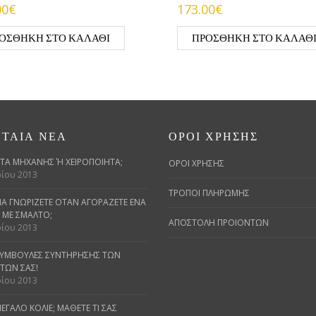
00€
173.00€
ΟΣΘΉΚΗ ΣΤΟ ΚΑΛΆΘΙ
ΠΡΟΣΘΉΚΗ ΣΤΟ ΚΑΛΆΘ
ΤΑΊΑ ΝΈΑ
ΌΡΟΙ ΧΡΉΣΗΣ
Α ΜΗΧΑΝΉΣ Ή ΧΕΙΡΟΠΟΊΗΤΑ;
ΟΡΟΙ ΧΡΗΣΗΣ
ίου 2013
ΤΡΟΠΟΙ ΠΛΗΡΩΜΗΣ
 ΝΑ ΓΝΩΡΊΖΕΤΕ ΌΤΑΝ ΑΓΟΡΆΖΕΤΕ ΈΝΑ
ΜΕ ΣΜΆΛΤΟ;
ΑΠΟΣΤΟΛΗ ΠΡΟΙΟΝΤΩΝ
ίου 2013
ΣΥΜΒΟΥΛΈΣ ΣΥΝΤΉΡΗΣΗΣ ΤΩΝ
ΤΩΝ ΣΑΣ!
ίου 2013
ΕΓΆΛΟ ΚΟΛΙΈ; ΜΆΘΕΤΕ ΤΙ ΣΑΣ Τ