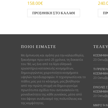
158.00€
240.
ΠΡΟΣΘΉΚΗ ΣΤΟ ΚΑΛΆΘΙ
ΠΡ
ΠΟΙΟΊ ΕΊΜΑΣΤΕ
ΤΕΛΕΥ
Με έμπνευση και αγάπη για την καλαισθησία,
ΚΟΣΜΉΜΑΤ
ξεκινήσαμε πριν από 25 χρόνια, τη δεκαετία
23 Οκτωβρ
του ’80, ως ένα από τα λίγα ελληνικά
εργαστήρια κατασκευής κοσμημάτων,
ΤΙ ΠΡΈΠΕΙ
δημιουργώντας χειροποίητα κοσμήματα
ΚΌΣΜΗΜΑ 
υψηλών προδιαγραφών. Η τεχνογνωσία και το
23 Οκτωβρ
πάθος μας για το κόσμημα, μας βοήθησαν
από την πρώτη στιγμή να δημιουργούμε
ΕΎΚΟΛΕΣ 
πρωτότυπα σχέδια που αντανακλούν τη
ΚΟΣΜΗΜΆ
μοναδικότητα της κάθε γυναίκας, μέσα από
23 Οκτωβρ
τον άψογο συνδυασμό της πολυτέλειας και
της κομψότητας.
ΜΙΚΡΌ Ή Μ