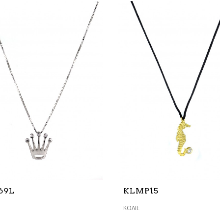
69L
KLMP15
ΚΟΛΙΈ