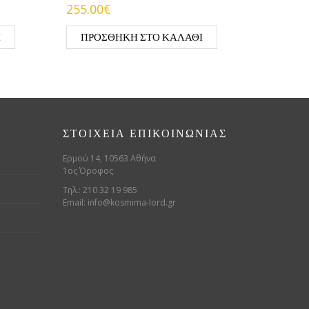
255.00€
Ι
ΠΡΟΣΘΉΚΗ ΣΤΟ ΚΑΛΆΘΙ
ΣΤΟΙΧΕΊΑ ΕΠΙΚΟΙΝΩΝΊΑΣ
Ερμού 14, 10563 Αθήνα
1ος Όροφος
Τηλ.: 210 32 19 985
Email:
info@kosmima-lord.gr