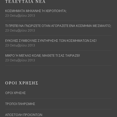
ΤΕΛΕΥΤΑΊΑ ΝΈΑ
ΚΟΣΜΉΜΑΤΑ ΜΗΧΑΝΉΣ Ή ΧΕΙΡΟΠΟΊΗΤΑ;
23 Οκτωβρίου 2013
ΤΙ ΠΡΈΠΕΙ ΝΑ ΓΝΩΡΊΖΕΤΕ ΌΤΑΝ ΑΓΟΡΆΖΕΤΕ ΈΝΑ ΚΌΣΜΗΜΑ ΜΕ ΣΜΆΛΤΟ;
23 Οκτωβρίου 2013
ΕΎΚΟΛΕΣ ΣΥΜΒΟΥΛΈΣ ΣΥΝΤΉΡΗΣΗΣ ΤΩΝ ΚΟΣΜΗΜΆΤΩΝ ΣΑΣ!
23 Οκτωβρίου 2013
ΜΙΚΡΌ Ή ΜΕΓΆΛΟ ΚΟΛΙΈ; ΜΆΘΕΤΕ ΤΙ ΣΑΣ ΤΑΙΡΙΆΖΕΙ!
23 Οκτωβρίου 2013
ΌΡΟΙ ΧΡΉΣΗΣ
ΟΡΟΙ ΧΡΗΣΗΣ
ΤΡΟΠΟΙ ΠΛΗΡΩΜΗΣ
ΑΠΟΣΤΟΛΗ ΠΡΟΙΟΝΤΩΝ