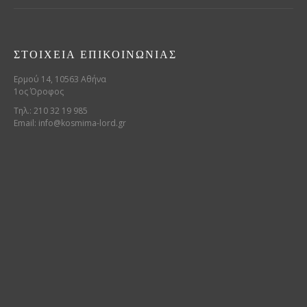
ΣΤΟΙΧΕΊΑ ΕΠΙΚΟΙΝΩΝΊΑΣ
Ερμού 14, 10563 Αθήνα
1ος Όροφος
Τηλ.: 210 32 19 985
Email:
info@kosmima-lord.gr