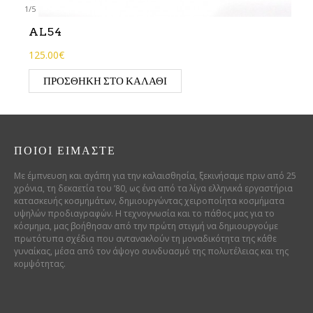
1
/
5
AL54
125.00€
ΠΡΟΣΘΉΚΗ ΣΤΟ ΚΑΛΆΘΙ
ΠΟΙΟΊ ΕΊΜΑΣΤΕ
Με έμπνευση και αγάπη για την καλαισθησία, ξεκινήσαμε πριν από 25
χρόνια, τη δεκαετία του ’80, ως ένα από τα λίγα ελληνικά εργαστήρια
κατασκευής κοσμημάτων, δημιουργώντας χειροποίητα κοσμήματα
υψηλών προδιαγραφών. Η τεχνογνωσία και το πάθος μας για το
κόσμημα, μας βοήθησαν από την πρώτη στιγμή να δημιουργούμε
πρωτότυπα σχέδια που αντανακλούν τη μοναδικότητα της κάθε
γυναίκας, μέσα από τον άψογο συνδυασμό της πολυτέλειας και της
κομψότητας.