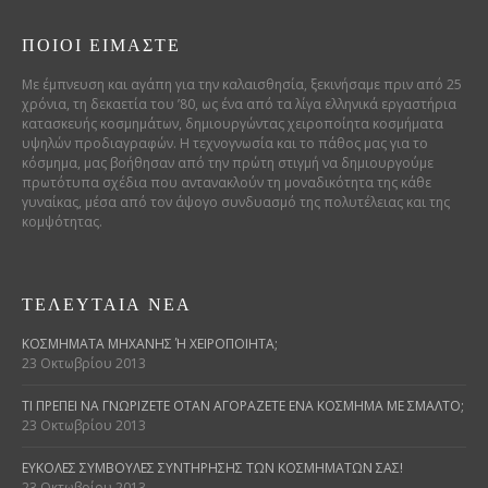
ΠΟΙΟΊ ΕΊΜΑΣΤΕ
Με έμπνευση και αγάπη για την καλαισθησία, ξεκινήσαμε πριν από 25
χρόνια, τη δεκαετία του ’80, ως ένα από τα λίγα ελληνικά εργαστήρια
κατασκευής κοσμημάτων, δημιουργώντας χειροποίητα κοσμήματα
υψηλών προδιαγραφών. Η τεχνογνωσία και το πάθος μας για το
κόσμημα, μας βοήθησαν από την πρώτη στιγμή να δημιουργούμε
πρωτότυπα σχέδια που αντανακλούν τη μοναδικότητα της κάθε
γυναίκας, μέσα από τον άψογο συνδυασμό της πολυτέλειας και της
κομψότητας.
ΤΕΛΕΥΤΑΊΑ ΝΈΑ
ΚΟΣΜΉΜΑΤΑ ΜΗΧΑΝΉΣ Ή ΧΕΙΡΟΠΟΊΗΤΑ;
23 Οκτωβρίου 2013
ΤΙ ΠΡΈΠΕΙ ΝΑ ΓΝΩΡΊΖΕΤΕ ΌΤΑΝ ΑΓΟΡΆΖΕΤΕ ΈΝΑ ΚΌΣΜΗΜΑ ΜΕ ΣΜΆΛΤΟ;
23 Οκτωβρίου 2013
ΕΎΚΟΛΕΣ ΣΥΜΒΟΥΛΈΣ ΣΥΝΤΉΡΗΣΗΣ ΤΩΝ ΚΟΣΜΗΜΆΤΩΝ ΣΑΣ!
23 Οκτωβρίου 2013