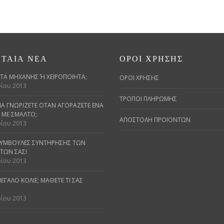
ΤΑΊΑ ΝΈΑ
ΌΡΟΙ ΧΡΉΣΗΣ
Α ΜΗΧΑΝΉΣ Ή ΧΕΙΡΟΠΟΊΗΤΑ;
ΟΡΟΙ ΧΡΗΣΗΣ
ίου 2013
ΤΡΟΠΟΙ ΠΛΗΡΩΜΗΣ
 ΝΑ ΓΝΩΡΊΖΕΤΕ ΌΤΑΝ ΑΓΟΡΆΖΕΤΕ ΈΝΑ
ΜΕ ΣΜΆΛΤΟ;
ΑΠΟΣΤΟΛΗ ΠΡΟΙΟΝΤΩΝ
ίου 2013
ΣΥΜΒΟΥΛΈΣ ΣΥΝΤΉΡΗΣΗΣ ΤΩΝ
ΤΩΝ ΣΑΣ!
ίου 2013
ΕΓΆΛΟ ΚΟΛΙΈ; ΜΆΘΕΤΕ ΤΙ ΣΑΣ Τ
ίου 2013