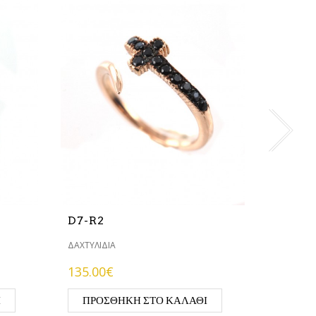
D8-R1
ΔΑΧΤΥΛΊΔ
160.00
ΠΡΟΣ
D7-R2
ΔΑΧΤΥΛΊΔΙΑ
135.00€
Ι
ΠΡΟΣΘΉΚΗ ΣΤΟ ΚΑΛΆΘΙ