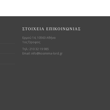
ΣΤΟΙΧΕΊΑ ΕΠΙΚΟΙΝΩΝΊΑΣ
Ερμού 14, 10563 Αθήνα
1ος Όροφος
Τηλ.: 210 32 19 985
Email:
info@kosmima-lord.gr