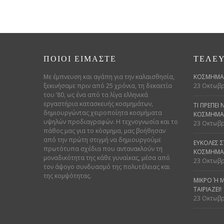
ΠΟΙΟΊ ΕΊΜΑΣΤΕ
ΤΕΛΕΥ
Με έμπνευση και αγάπη για την καλαισθησία,
ΚΟΣΜΉΜΑΤ
ξεκινήσαμε πριν από 25 χρόνια, τη δεκαετία
23 Οκτωβρ
του ’80, ως ένα από τα λίγα ελληνικά
εργαστήρια κατασκευής κοσμημάτων,
ΤΙ ΠΡΈΠΕΙ
δημιουργώντας χειροποίητα κοσμήματα
ΚΌΣΜΗΜΑ 
υψηλών προδιαγραφών. Η τεχνογνωσία και το
23 Οκτωβρ
πάθος μας για το κόσμημα, μας βοήθησαν
από την πρώτη στιγμή να δημιουργούμε
ΕΎΚΟΛΕΣ 
πρωτότυπα σχέδια που αντανακλούν τη
ΚΟΣΜΗΜΆ
μοναδικότητα της κάθε γυναίκας, μέσα από
23 Οκτωβρ
τον άψογο συνδυασμό της πολυτέλειας και
της κομψότητας.
ΜΙΚΡΌ Ή Μ
ΑΙΡΙΆΖΕΙ!
23 Οκτωβρ